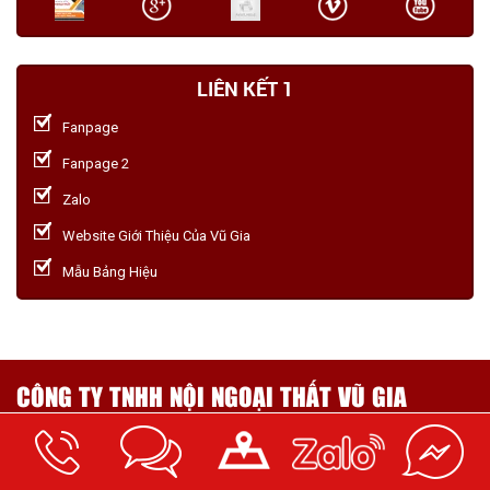
LIÊN KẾT 1
Fanpage
Fanpage 2
Zalo
Website Giới Thiệu Của Vũ Gia
Mẫu Bảng Hiệu
CÔNG TY TNHH NỘI NGOẠI THẤT VŨ GIA
Địa chỉ: 14/16 Đường 23, P. Hiệp Bình Chánh, Q. Thủ Đức, TP.HCM
Email: quangcaovugia2016@gmail.com