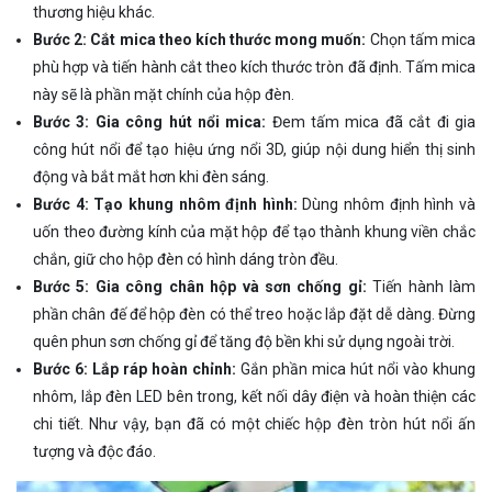
thương hiệu khác.
Bước 2: Cắt mica theo kích thước mong muốn:
Chọn tấm mica
phù hợp và tiến hành cắt theo kích thước tròn đã định. Tấm mica
này sẽ là phần mặt chính của hộp đèn.
Bước 3: Gia công hút nổi mica:
Đem tấm mica đã cắt đi gia
công hút nổi để tạo hiệu ứng nổi 3D, giúp nội dung hiển thị sinh
động và bắt mắt hơn khi đèn sáng.
Bước 4: Tạo khung nhôm định hình:
Dùng nhôm định hình và
uốn theo đường kính của mặt hộp để tạo thành khung viền chắc
chắn, giữ cho hộp đèn có hình dáng tròn đều.
Bước 5: Gia công chân hộp và sơn chống gỉ:
Tiến hành làm
phần chân đế để hộp đèn có thể treo hoặc lắp đặt dễ dàng. Đừng
quên phun sơn chống gỉ để tăng độ bền khi sử dụng ngoài trời.
Bước 6: Lắp ráp hoàn chỉnh:
Gắn phần mica hút nổi vào khung
nhôm, lắp đèn LED bên trong, kết nối dây điện và hoàn thiện các
chi tiết. Như vậy, bạn đã có một chiếc hộp đèn tròn hút nổi ấn
tượng và độc đáo.