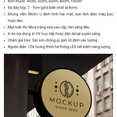
Kích thước: 40cm, 50cm, 60cm, 80cm, 100cm
Độ dày hộp: 7 - 9cm (phổ biến nhất là 8cm)
Khung viền: Nhôm U định hình hai mặt, sơn tĩnh điện màu bạc
hoặc đen
Mặt hiển thị: Mica trắng sữa cao cấp, tán sáng đều
In ấn nội dung: In UV trực tiếp hoặc dán decal xuyên sáng
Chân/giá treo: Sắt sơn chống gỉ, gắn cố định vào tường
Nguồn điện: 12V, tương thích hệ thống LED tiết kiệm năng lượng