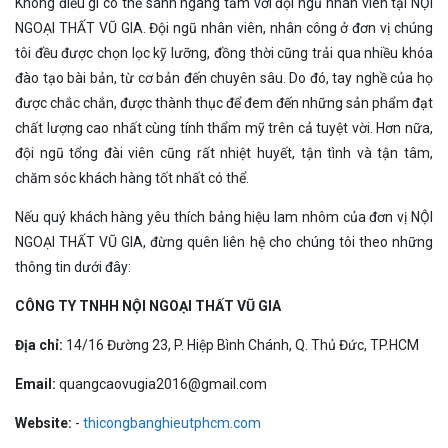
Không điều gì có thể sánh ngang tầm với đội ngũ nhân viên tại NỘI
NGOẠI THẤT VŨ GIA. Đội ngũ nhân viên, nhân công ở đơn vị chúng
tôi đều được chọn lọc kỹ lưỡng, đồng thời cũng trải qua nhiều khóa
đào tạo bài bản, từ cơ bản đến chuyên sâu. Do đó, tay nghề của họ
được chắc chắn, được thành thục để đem đến những sản phẩm đạt
chất lượng cao nhất cùng tính thẩm mỹ trên cả tuyệt vời. Hơn nữa,
đội ngũ tổng đài viên cũng rất nhiệt huyết, tận tình và tận tâm,
chăm sóc khách hàng tốt nhất có thể.
Nếu quý khách hàng yêu thích bảng hiệu lam nhôm của đơn vị NỘI
NGOẠI THẤT VŨ GIA, đừng quên liên hệ cho chúng tôi theo những
thông tin dưới đây:
CÔNG TY TNHH NỘI NGOẠI THẤT VŨ GIA
Địa chỉ:
14/16 Đường 23, P. Hiệp Bình Chánh, Q. Thủ Đức, TP.HCM
Email:
quangcaovugia2016@gmail.com
Website:
-
thicongbanghieutphcm.com