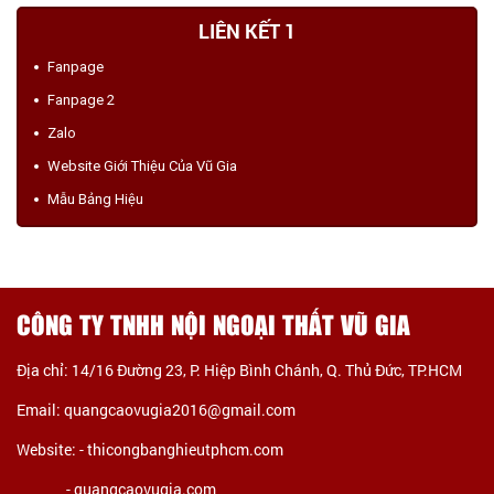
LIÊN KẾT 1
Fanpage
Fanpage 2
Zalo
Website Giới Thiệu Của Vũ Gia
Mẫu Bảng Hiệu
CÔNG TY TNHH NỘI NGOẠI THẤT VŨ GIA
Địa chỉ: 14/16 Đường 23, P. Hiệp Bình Chánh, Q. Thủ Đức, TP.HCM
Email: quangcaovugia2016@gmail.com
Website: -
thicongbanghieutphcm.com
- quangcaovugia.com