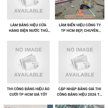
LÀM BẢNG HIỆU CỬA
LÀM BIỂN HIỆU CÔNG TY
HÀNG ĐIỆN NƯỚC THỦ
TP HCM ĐẸP, CHUYÊN
ĐỨC GIÁ RẺ, TRỌN GÓI
NGHIỆP, GIÁ TỐT
THI CÔNG BẢNG HIỆU ÁO
CẬP NHẬP BẢNG GIÁ THI
CƯỚI TP HCM GIÁ TỐT
CÔNG BẢNG HIỆU 2026 TẠI
QUẢNG CÁO VŨ GIA