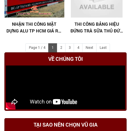
NHẬN THI CÔNG MẶT
THI CÔNG BẢNG HIỆU
DỰNG ALU TP HCM GIÁ RẺ,
ĐỨNG TRÀ SỮA THỦ ĐỨC
BẢO HÀNH DÀI HẠN
THEO YÊU CẦU - VŨ GIA
Page 1 / 4
1
2
3
4
Next
Last
VỀ CHÚNG TÔI
TẠI SAO NÊN CHỌN VŨ GIA