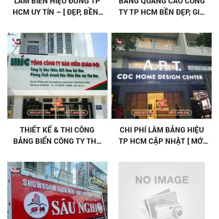
LÀM BIỂN HIỆU ĐỨNG TP
BẢNG QUẢNG CÁO CÔNG
HCM UY TÍN – [ ĐẸP, BỀN ]
TY TP HCM BỀN ĐẸP, GIÁ
GIÁ TỐT
CẠNH TRANH
THIẾT KẾ & THI CÔNG
CHI PHÍ LÀM BẢNG HIỆU
BẢNG BIỂN CÔNG TY THỦ
TP HCM CẬP NHẬT [ MỚI
ĐỨC CHẤT LƯỢNG CAO
NHẤT 2026 ]