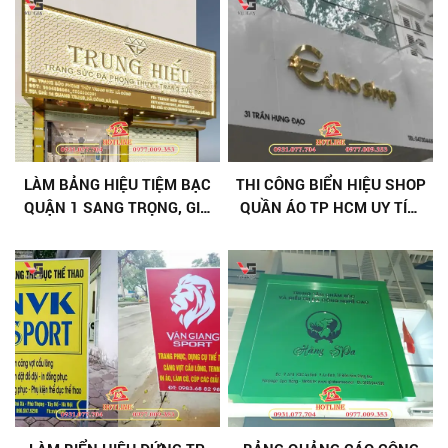
LÀM BẢNG HIỆU TIỆM BẠC
THI CÔNG BIỂN HIỆU SHOP
QUẬN 1 SANG TRỌNG, GIÁ
QUẦN ÁO TP HCM UY TÍN,
TỐT
NHANH CHÓNG