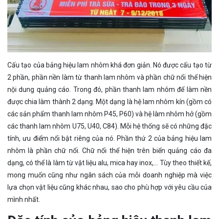
Cấu tạo của bảng hiệu lam nhôm khá đơn giản. Nó được cấu tạo từ
2 phần, phần nền làm từ thanh lam nhôm và phần chữ nổi thể hiện
nội dung quảng cáo. Trong đó, phần thanh lam nhôm để làm nền
được chia làm thành 2 dạng. Một dạng là hệ lam nhôm kín (gồm có
các sản phẩm thanh lam nhôm P45, P60) và hệ làm nhôm hở (gồm
các thanh lam nhôm U75, U40, C84). Mỗi hệ thống sẽ có những đặc
tính, ưu điểm nổi bật riêng của nó. Phần thứ 2 của bảng hiệu lam
nhôm là phần chữ nổi. Chữ nổi thể hiện trên biển quảng cáo đa
dạng, có thể là làm từ vật liệu alu, mica hay inox,... Tùy theo thiết kế,
mong muốn cũng như ngân sách của mỗi doanh nghiệp mà việc
lựa chọn vật liệu cũng khác nhau, sao cho phù hợp với yêu cầu của
mình nhất.