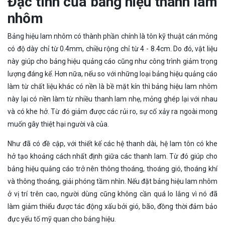
Đặc tính của bảng hiệu thanh lam
nhôm
Bảng hiệu lam nhôm có thành phần chính là tôn kỹ thuật cán mỏng
có độ dày chỉ từ 0.4mm, chiều rộng chỉ từ 4 - 8.4cm. Do đó, vật liệu
này giúp cho bảng hiệu quảng cáo cũng như công trình giảm trọng
lượng đáng kể. Hơn nữa, nếu so với những loại bảng hiệu quảng cáo
làm từ chất liệu khác có nền là bề mặt kín thì bảng hiệu lam nhôm
này lại có nền làm từ nhiều thanh lam nhẹ, mỏng ghép lại với nhau
và có khe hở. Từ đó giảm được các rủi ro, sự cố xảy ra ngoài mong
muốn gây thiệt hại người và của.
Như đã có đề cập, với thiết kế các hệ thanh dài, hệ lam tôn có khe
hở tạo khoảng cách nhất định giữa các thanh lam. Từ đó giúp cho
bảng hiệu quảng cáo trở nên thông thoáng, thoáng gió, thoáng khí
và thông thoáng, giải phóng tầm nhìn. Nếu đặt bảng hiệu lam nhôm
ở vị trí trên cao, người dùng cũng không cần quá lo lắng vì nó đã
làm giảm thiểu được tác động xấu bởi gió, bão, đồng thời đảm bảo
đực yếu tố mỹ quan cho bảng hiệu.