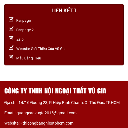
LIÊN KẾT 1
Fanpage
Fanpage 2
Zalo
Website Giới Thiệu Của Vũ Gia
Mẫu Bảng Hiệu
CÔNG TY TNHH NỘI NGOẠI THẤT VŨ GIA
Địa chỉ: 14/16 Đường 23, P. Hiệp Bình Chánh, Q. Thủ Đức, TP.HCM
Email: quangcaovugia2016@gmail.com
Website: -
thicongbanghieutphcm.com