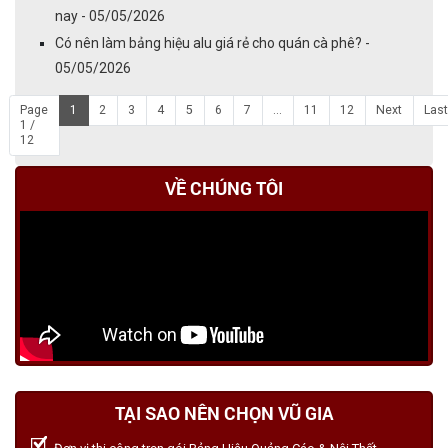
nay - 05/05/2026
Có nên làm bảng hiệu alu giá rẻ cho quán cà phê? -
05/05/2026
Page
1
2
3
4
5
6
7
...
11
12
Next
Last
1 /
12
VỀ CHÚNG TÔI
TẠI SAO NÊN CHỌN VŨ GIA