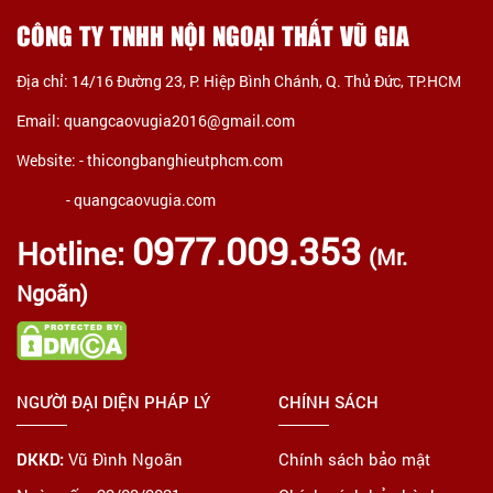
CÔNG TY TNHH NỘI NGOẠI THẤT VŨ GIA
Địa chỉ: 14/16 Đường 23, P. Hiệp Bình Chánh, Q. Thủ Đức, TP.HCM
Email: quangcaovugia2016@gmail.com
Website: -
thicongbanghieutphcm.com
- quangcaovugia.com
0977.009.353
Hotline:
(Mr.
Ngoãn)
NGƯỜI ĐẠI DIỆN PHÁP LÝ
CHÍNH SÁCH
DKKD:
Vũ Đình Ngoãn
Chính sách bảo mật