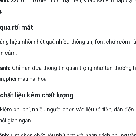
ánh:
Xác định rõ diện tích mặt tiền, khảo sát vị trí lắp đặ
.
 quá rối mắt
 hiệu nhồi nhét quá nhiều thông tin, font chữ rườm rà
ện cảm.
ránh:
Chỉ nên đưa thông tin quan trọng như tên thương hi
ìn, phối màu hài hòa.
chất liệu kém chất lượng
ệm chi phí, nhiều người chọn vật liệu rẻ tiền, dẫn đế
hời gian ngắn.
ánh:
Lựa chọn chất liệu phù hợp với ngân sách nhưng vẫn 