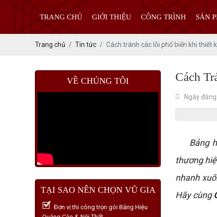
TRANG CHỦ
GIỚI THIỆU
CÔNG TRÌNH
SẢN 
Trang chủ
Tin tức
Cách tránh các lỗi phổ biến khi thiết 
Cách Tr
VỀ CHÚNG TÔI
Ngày đăng
Bảng hiệu
thương hiệ
nhanh xuốn
TẠI SAO NÊN CHỌN VŨ GIA
Hãy cùng
Đơn vị thi công trọn gói Bảng Hiệu
Quảng Cáo & Nội Thất