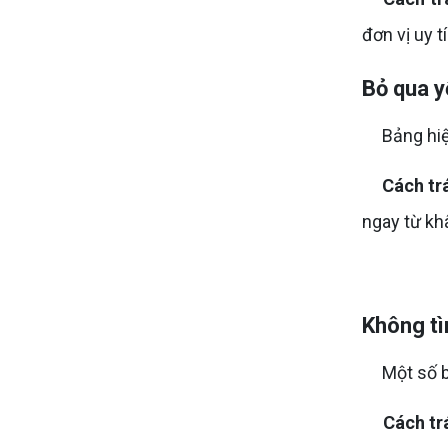
đơn vị uy t
Bỏ qua y
Bảng hiệu 
Cách tr
ngay từ khâ
Không tì
Một số bản
Cách tr