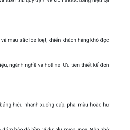
t và tuân thủ quy định về kích thước bảng hiệu tại
 và màu sắc lòe loẹt, khiến khách hàng khó đọc
ệu, ngành nghề và hotline. Ưu tiên thiết kế đơn
n bảng hiệu nhanh xuống cấp, phai màu hoặc hư
đảm bảo độ bền, ví dụ: alu, mica, inox. Nên nhờ