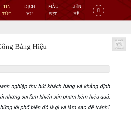
TIN
DỊCH
MẪU
LIÊN
TỨC
VỤ
ĐẸP
HỆ
 Công Bảng Hiệu
anh nghiệp thu hút khách hàng và khẳng định
phải những sai lầm khiến sản phẩm kém hiệu quả,
ững lỗi phổ biến đó là gì và làm sao để tránh?