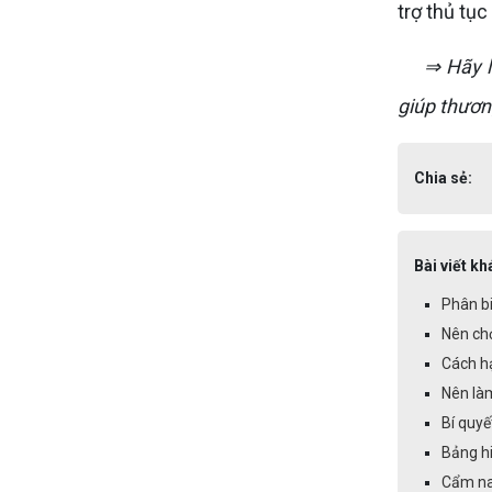
trợ thủ tục
⇒ Hãy l
giúp thươn
Chia sẻ:
Bài viết kh
Phân b
Nên ch
Cách h
Nên làm
Bí quyế
Bảng hi
Cẩm na