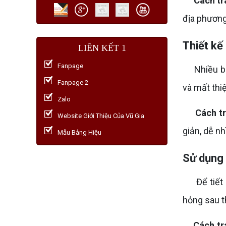
Cách tr
địa phương
Thiết kế
LIÊN KẾT 1
Fanpage
Nhiều bảng
Fanpage 2
và mất thi
Zalo
Cách t
Website Giới Thiệu Của Vũ Gia
giản, dễ nh
Mẫu Bảng Hiệu
Sử dụng 
Để tiết ki
hỏng sau t
Cách tr