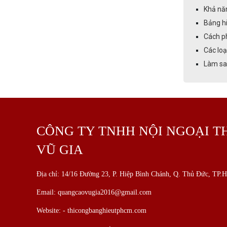
Khả năn
Bảng hi
Cách ph
Các loạ
Làm sao
CÔNG TY TNHH NỘI NGOẠI T
VŨ GIA
Địa chỉ: 14/16 Đường 23, P. Hiệp Bình Chánh, Q. Thủ Đức, TP
Email: quangcaovugia2016@gmail.com
Website: -
thicongbanghieutphcm.com