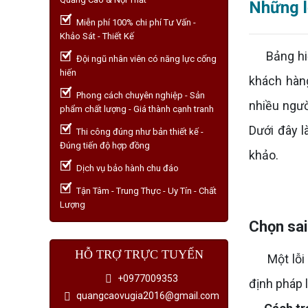
Những l
Miễn phí 100% chi phí Tư Vấn -
Khảo Sát - Thiết Kế
Bảng hiệu
Đội ngũ nhân viên có năng lực cống
hiến
khách hàng
Phong cách chuyên nghiệp - Sản
nhiều ngườ
phẩm chất lượng - Giá thành cạnh tranh
Dưới đây l
Thi công đúng như bản thiết kế -
Đúng tiến độ hợp đồng
khảo.
Dịch vụ bảo hành chu đáo
Tận Tâm - Trung Thực - Uy Tín - Chất
Lượng
Chọn sai
HỖ TRỢ TRỰC TUYẾN
Một lỗi ph
+0977009353
định pháp l
quangcaovugia2016@gmail.com