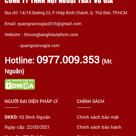
CÔNG TY TNHH NỘI NGOẠI THẤT VŨ GIA
Địa chỉ: 14/16 Đường 23, P. Hiệp Bình Chánh, Q. Thủ Đức, TP.HCM
Email: quangcaovugia2016@gmail.com
Website: -
thicongbanghieutphcm.com
- quangcaovugia.com
0977.009.353
Hotline:
(Mr.
Ngoãn)
NGƯỜI ĐẠI DIỆN PHÁP LÝ
CHÍNH SÁCH
DKKD:
Vũ Đình Ngoãn
Chính sách bảo mật
Ngày cấp: 22/03/2021
Chính sách bảo hành