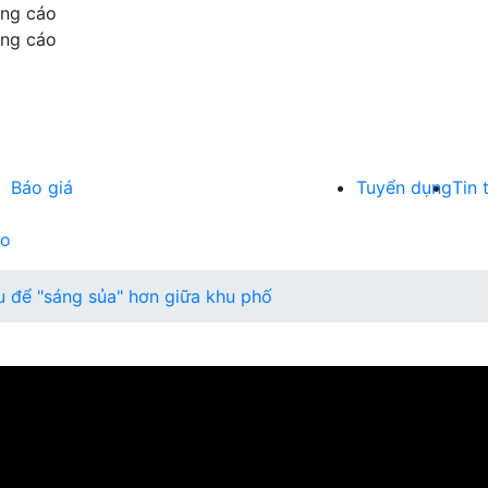
ảng cáo
ảng cáo
Báo giá
Tuyển dụng
Tin 
áo
u để "sáng sủa" hơn giữa khu phố