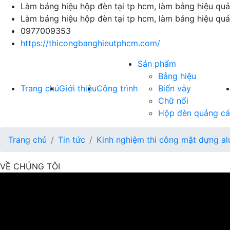
Làm bảng hiệu hộp đèn tại tp hcm, làm bảng hiệu qu
Làm bảng hiệu hộp đèn tại tp hcm, làm bảng hiệu qu
0977009353
https://thicongbanghieutphcm.com/
Sản phẩm
Bảng hiệu
Trang chủ
Giới thiệu
Công trình
Biển vẫy
Chữ nổi
Hộp đèn quảng c
Trang chủ
Tin tức
Kinh nghiệm thi công mặt dựng al
VỀ CHÚNG TÔI