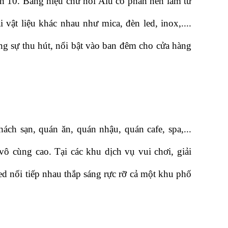
ận 10. Bảng hiệu chữ nổi Alu có phần nền làm từ 
vật liệu khác nhau như mica, đèn led, inox,.... 
g sự thu hút, nổi bật vào ban đêm cho cửa hàng 
ch sạn, quán ăn, quán nhậu, quán cafe, spa,... 
vô cùng cao. Tại các khu dịch vụ vui chơi, giải 
 nối tiếp nhau thắp sáng rực rỡ cả một khu phố 