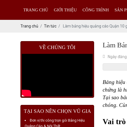
TRANG CHỦ
GIỚI THIỆU
CÔNG TRÌNH
SẢN 
Trang chủ
Tin tức
Làm bảng hiệu quảng cáo Quận 10 gi
Làm Bản
VỀ CHÚNG TÔI
Ngày đăng
Bảng hiệu 
chứng là h
Tại sao bả
chóng. Cùn
TẠI SAO NÊN CHỌN VŨ GIA
Vai trò
Đơn vị thi công trọn gói Bảng Hiệu
Quảng Cáo & Nội Thất