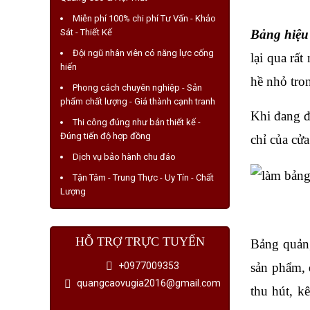
Miễn phí 100% chi phí Tư Vấn - Khảo
Bảng hiệu
Sát - Thiết Kế
Đội ngũ nhân viên có năng lực cống
lại qua rất
hiến
hề nhỏ tro
Phong cách chuyên nghiệp - Sản
phẩm chất lượng - Giá thành cạnh tranh
Khi đang đ
Thi công đúng như bản thiết kế -
Đúng tiến độ hợp đồng
chỉ của cử
Dịch vụ bảo hành chu đáo
Tận Tâm - Trung Thực - Uy Tín - Chất
Lượng
HỖ TRỢ TRỰC TUYẾN
Bảng quảng
+0977009353
sản phẩm, 
quangcaovugia2016@gmail.com
thu hút, k