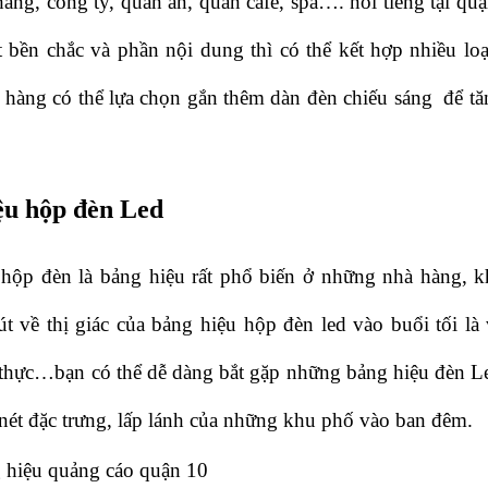
hàng, công ty, quán ăn, quán cafe, spa…. nổi tiếng tại qu
t bền chắc và phần nội dung thì có thể kết hợp nhiều loại 
hàng có thể lựa chọn gắn thêm dàn đèn chiếu sáng  để tăn
ệu hộp đèn Led 
hộp đèn là bảng hiệu rất phổ biến ở những nhà hàng, khá
út về thị giác của bảng hiệu hộp đèn led vào buổi tối là 
 thực…bạn có thể dễ dàng bắt gặp những bảng hiệu đèn Led
 nét đặc trưng, lấp lánh của những khu phố vào ban đêm.