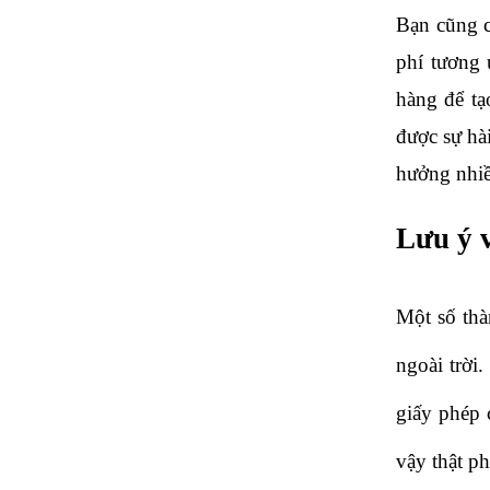
Bạn cũng c
phí tương 
hàng để tạ
được sự hà
hưởng nhiề
Lưu ý v
Một số thà
ngoài trời
giấy phép 
vậy thật p