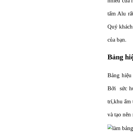
nhiều cửa 
tấm Alu rấ
Quý khách 
của bạn.
Bảng hi
Bảng hiệu 
Bởi  sức h
trí,khu ẩm
và tạo nên