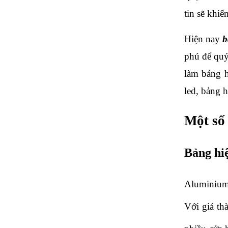
tin sẽ khi
Hiện nay 
b
phú để quý
làm bảng h
led, bảng h
Một số
Bảng hi
Aluminium 
Với giá th