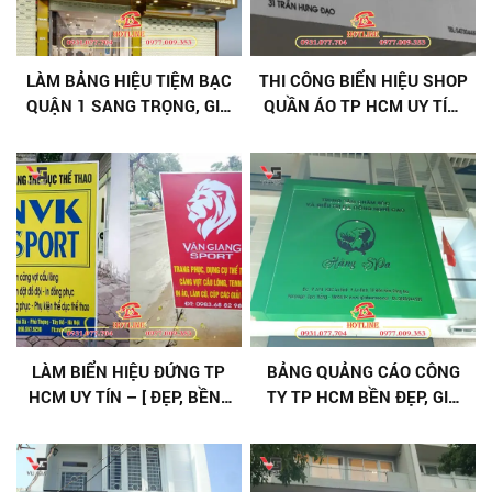
LÀM BẢNG HIỆU TIỆM BẠC
THI CÔNG BIỂN HIỆU SHOP
QUẬN 1 SANG TRỌNG, GIÁ
QUẦN ÁO TP HCM UY TÍN,
TỐT
NHANH CHÓNG
LÀM BIỂN HIỆU ĐỨNG TP
BẢNG QUẢNG CÁO CÔNG
HCM UY TÍN – [ ĐẸP, BỀN ]
TY TP HCM BỀN ĐẸP, GIÁ
GIÁ TỐT
CẠNH TRANH