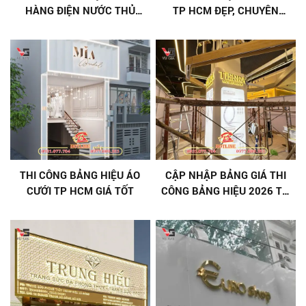
HÀNG ĐIỆN NƯỚC THỦ
TP HCM ĐẸP, CHUYÊN
ĐỨC GIÁ RẺ, TRỌN GÓI
NGHIỆP, GIÁ TỐT
THI CÔNG BẢNG HIỆU ÁO
CẬP NHẬP BẢNG GIÁ THI
CƯỚI TP HCM GIÁ TỐT
CÔNG BẢNG HIỆU 2026 TẠI
QUẢNG CÁO VŨ GIA