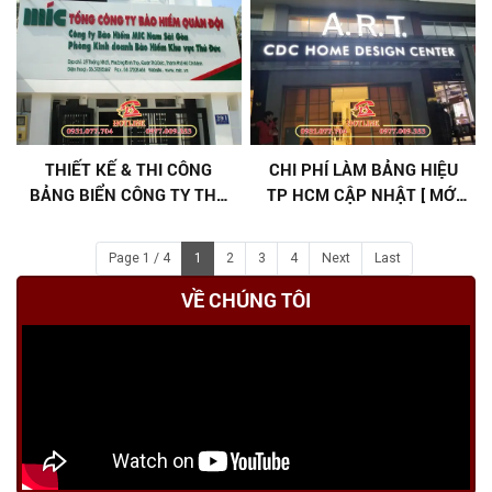
THIẾT KẾ & THI CÔNG
CHI PHÍ LÀM BẢNG HIỆU
BẢNG BIỂN CÔNG TY THỦ
TP HCM CẬP NHẬT [ MỚI
ĐỨC CHẤT LƯỢNG CAO
NHẤT 2026 ]
Page 1 / 4
1
2
3
4
Next
Last
VỀ CHÚNG TÔI