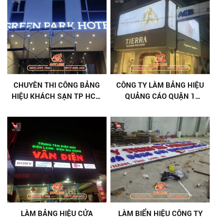
CHUYÊN THI CÔNG BẢNG
CÔNG TY LÀM BẢNG HIỆU
HIỆU KHÁCH SẠN TP HCM
QUẢNG CÁO QUẬN 1
NỔI BẬT, THU HÚT
CHUYÊN NGHIỆP, CÓ BẢO
HÀNH
LÀM BẢNG HIỆU CỬA
LÀM BIỂN HIỆU CÔNG TY