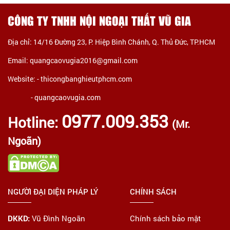
CÔNG TY TNHH NỘI NGOẠI THẤT VŨ GIA
Địa chỉ: 14/16 Đường 23, P. Hiệp Bình Chánh, Q. Thủ Đức, TP.HCM
Email: quangcaovugia2016@gmail.com
Website: -
thicongbanghieutphcm.com
- quangcaovugia.com
0977.009.353
Hotline:
(Mr.
Ngoãn)
NGƯỜI ĐẠI DIỆN PHÁP LÝ
CHÍNH SÁCH
DKKD:
Vũ Đình Ngoãn
Chính sách bảo mật