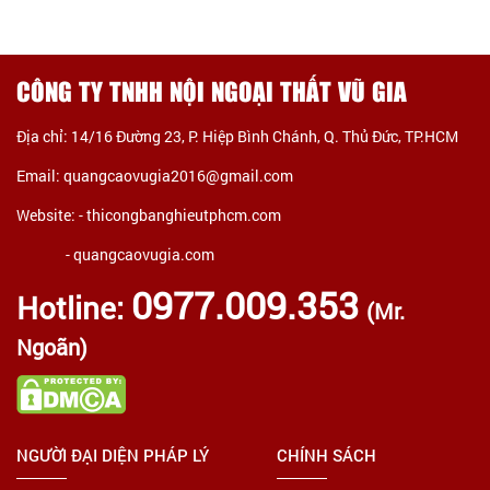
CÔNG TY TNHH NỘI NGOẠI THẤT VŨ GIA
Địa chỉ: 14/16 Đường 23, P. Hiệp Bình Chánh, Q. Thủ Đức, TP.HCM
Email: quangcaovugia2016@gmail.com
Website: -
thicongbanghieutphcm.com
- quangcaovugia.com
0977.009.353
Hotline:
(Mr.
Ngoãn)
NGƯỜI ĐẠI DIỆN PHÁP LÝ
CHÍNH SÁCH