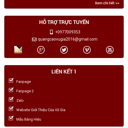
Xem chi tiết >>
HỖ TRỢ TRỰC TUYẾN
+0977009353
quangcaovugia2016@gmail.com
LIÊN KẾT 1
Fanpage
Fanpage 2
Zalo
Website Giới Thiệu Của Vũ Gia
Mẫu Bảng Hiệu