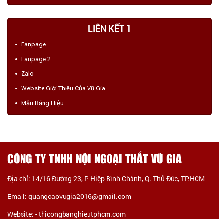
LIÊN KẾT 1
Fanpage
Fanpage 2
Zalo
Website Giới Thiệu Của Vũ Gia
Mẫu Bảng Hiệu
CÔNG TY TNHH NỘI NGOẠI THẤT VŨ GIA
Địa chỉ: 14/16 Đường 23, P. Hiệp Bình Chánh, Q. Thủ Đức, TP.HCM
Email: quangcaovugia2016@gmail.com
Website: -
thicongbanghieutphcm.com