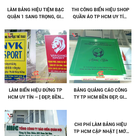
LÀM BẢNG HIỆU TIỆM BẠC
THI CÔNG BIỂN HIỆU SHOP
QUẬN 1 SANG TRỌNG, GIÁ
QUẦN ÁO TP HCM UY TÍN,
TỐT
NHANH CHÓNG
LÀM BIỂN HIỆU ĐỨNG TP
BẢNG QUẢNG CÁO CÔNG
HCM UY TÍN – [ ĐẸP, BỀN ]
TY TP HCM BỀN ĐẸP, GIÁ
GIÁ TỐT
CẠNH TRANH
CHI PHÍ LÀM BẢNG HIỆU
TP HCM CẬP NHẬT [ MỚI