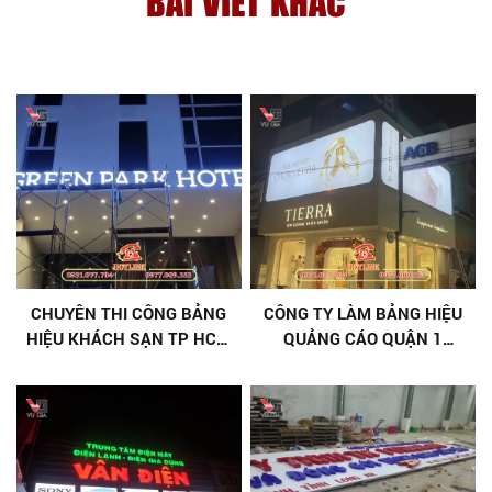
BÀI VIẾT KHÁC
CHUYÊN THI CÔNG BẢNG
CÔNG TY LÀM BẢNG HIỆU
HIỆU KHÁCH SẠN TP HCM
QUẢNG CÁO QUẬN 1
NỔI BẬT, THU HÚT
CHUYÊN NGHIỆP, CÓ BẢO
HÀNH