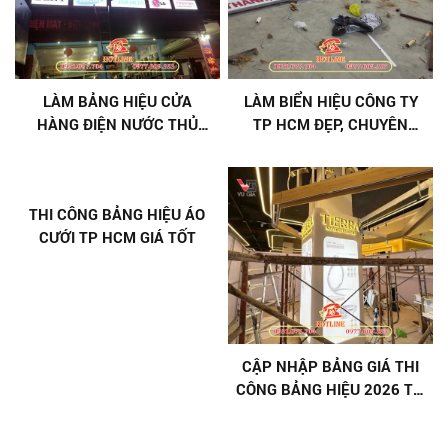
LÀM BẢNG HIỆU CỬA
LÀM BIỂN HIỆU CÔNG TY
HÀNG ĐIỆN NƯỚC THỦ
TP HCM ĐẸP, CHUYÊN
ĐỨC GIÁ RẺ, TRỌN GÓI
NGHIỆP, GIÁ TỐT
THI CÔNG BẢNG HIỆU ÁO
CƯỚI TP HCM GIÁ TỐT
CẬP NHẬP BẢNG GIÁ THI
CÔNG BẢNG HIỆU 2026 TẠI
QUẢNG CÁO VŨ GIA