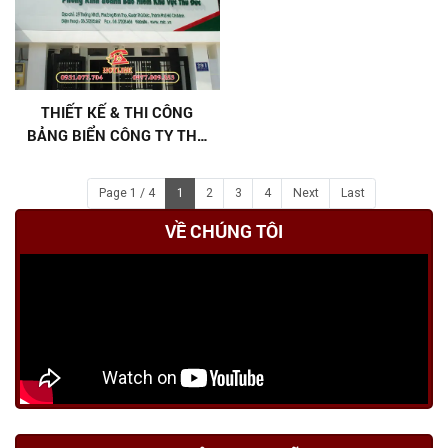
NHẤT 2026 ]
THIẾT KẾ & THI CÔNG
BẢNG BIỂN CÔNG TY THỦ
ĐỨC CHẤT LƯỢNG CAO
Page 1 / 4
1
2
3
4
Next
Last
VỀ CHÚNG TÔI