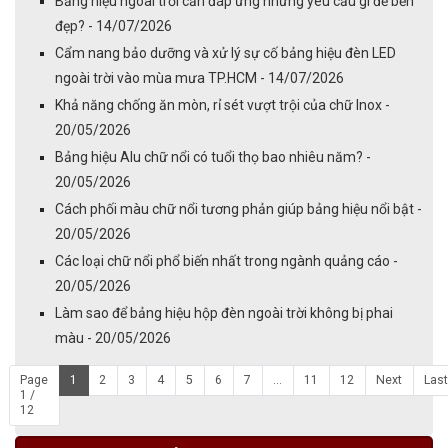
Bảng hiệu ngoài trời cần đáp ứng những yêu cầu gì để bền
đẹp? - 14/07/2026
Cẩm nang bảo dưỡng và xử lý sự cố bảng hiệu đèn LED
ngoài trời vào mùa mưa TP.HCM - 14/07/2026
Khả năng chống ăn mòn, rỉ sét vượt trội của chữ Inox -
20/05/2026
Bảng hiệu Alu chữ nổi có tuổi thọ bao nhiêu năm? -
20/05/2026
Cách phối màu chữ nổi tương phản giúp bảng hiệu nổi bật -
20/05/2026
Các loại chữ nổi phổ biến nhất trong ngành quảng cáo -
20/05/2026
Làm sao để bảng hiệu hộp đèn ngoài trời không bị phai
màu - 20/05/2026
Page
1
2
3
4
5
6
7
...
11
12
Next
Last
1 /
12