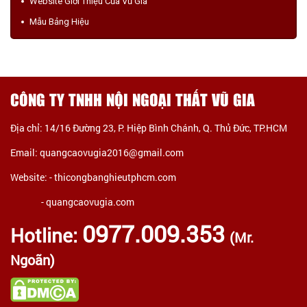
Website Giới Thiệu Của Vũ Gia
Mẫu Bảng Hiệu
CÔNG TY TNHH NỘI NGOẠI THẤT VŨ GIA
Địa chỉ: 14/16 Đường 23, P. Hiệp Bình Chánh, Q. Thủ Đức, TP.HCM
Email: quangcaovugia2016@gmail.com
Website: -
thicongbanghieutphcm.com
- quangcaovugia.com
0977.009.353
Hotline:
(Mr.
Ngoãn)