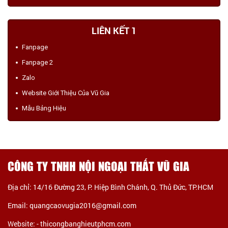
LIÊN KẾT 1
Fanpage
Fanpage 2
Zalo
Website Giới Thiệu Của Vũ Gia
Mẫu Bảng Hiệu
CÔNG TY TNHH NỘI NGOẠI THẤT VŨ GIA
Địa chỉ: 14/16 Đường 23, P. Hiệp Bình Chánh, Q. Thủ Đức, TP.HCM
Email: quangcaovugia2016@gmail.com
Website: -
thicongbanghieutphcm.com