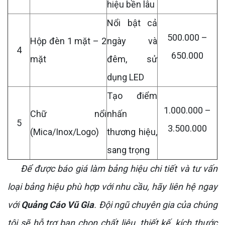
hiệu bền lâu
Nổi bật cả
500.000 –
Hộp đèn 1 mặt – 2
ngày và
4
650.000
mặt
đêm, sử
dụng LED
Tạo điểm
1.000.000 –
Chữ nổi
nhấn
5
3.500.000
(Mica/Inox/Logo)
thương hiệu,
sang trọng
Để được báo giá làm bảng hiệu chi tiết và tư vấn
loại bảng hiệu phù hợp với nhu cầu, hãy liên hệ ngay
với
Quảng Cáo Vũ Gia
. Đội ngũ chuyên gia của chúng
tôi sẽ hỗ trợ bạn chọn chất liệu, thiết kế, kích thước