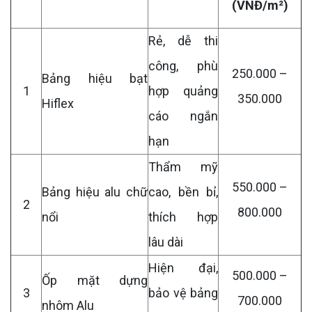
(VNĐ/m²)
Rẻ, dễ thi
công, phù
250.000 –
Bảng hiệu bạt
1
hợp quảng
350.000
Hiflex
cáo ngắn
hạn
Thẩm mỹ
550.000 –
Bảng hiệu alu chữ
cao, bền bỉ,
2
800.000
nổi
thích hợp
lâu dài
Hiện đại,
500.000 –
Ốp mặt dựng
3
bảo vệ bảng
700.000
nhôm Alu