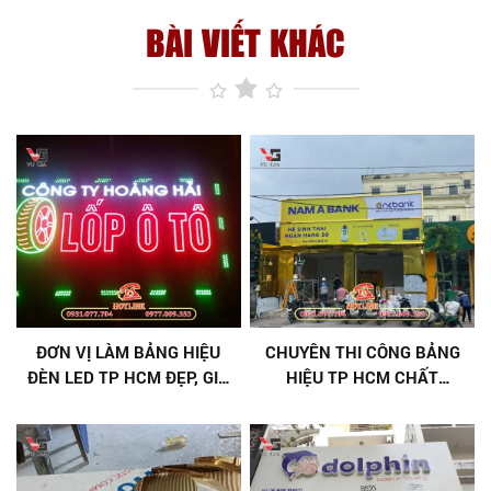
BÀI VIẾT KHÁC
ĐƠN VỊ LÀM BẢNG HIỆU
CHUYÊN THI CÔNG BẢNG
ĐÈN LED TP HCM ĐẸP, GIÁ
HIỆU TP HCM CHẤT
TỐT
LƯỢNG, GIÁ TỐT