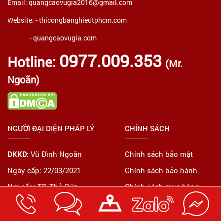
Email: quangcaovugia2016@gmail.com
Website: -
thicongbanghieutphcm.com
- quangcaovugia.com
0977.009.353
Hotline:
(Mr.
Ngoãn)
NGƯỜI ĐẠI DIỆN PHÁP LÝ
CHÍNH SÁCH
DKKD:
Vũ Đình Ngoãn
Chính sách bảo mật
Ngày cấp: 22/03/2021
Chính sách bảo hành
Nơi cấp: TP. Thủ Đức
Chính sách mua hàng
Dịch vụ của công ty Vũ Gia:
Quy định giao hàng
Thi công bảng hiệu quảng cáo