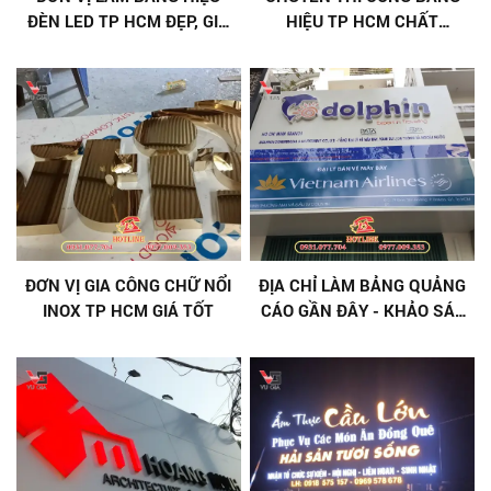
ĐÈN LED TP HCM ĐẸP, GIÁ
HIỆU TP HCM CHẤT
TỐT
LƯỢNG, GIÁ TỐT
ĐƠN VỊ GIA CÔNG CHỮ NỔI
ĐỊA CHỈ LÀM BẢNG QUẢNG
INOX TP HCM GIÁ TỐT
CÁO GẦN ĐÂY - KHẢO SÁT
TẬN NƠI SAU 30 PHÚT UY
TÍN, CHUYÊN NGHIỆP TẠI
TP HCM