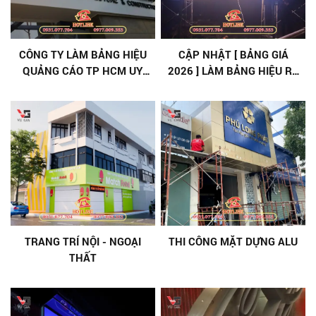
CÔNG TY LÀM BẢNG HIỆU
CẬP NHẬT [ BẢNG GIÁ
QUẢNG CÁO TP HCM UY
2026 ] LÀM BẢNG HIỆU RẺ
TÍN, GIÁ TỐT
– UY TÍN, CHẤT LƯỢNG,
NHANH CHÓNG
TRANG TRÍ NỘI - NGOẠI
THI CÔNG MẶT DỰNG ALU
THẤT