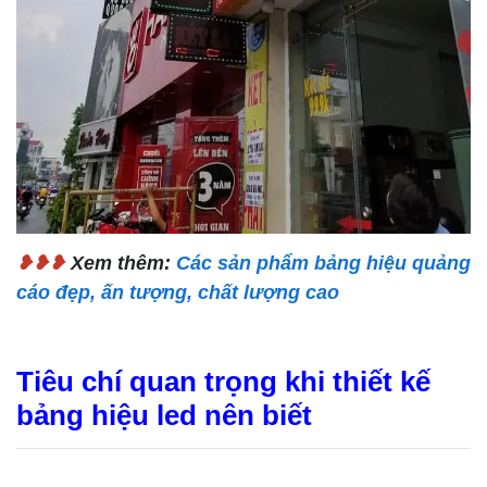
❥❥❥
Xem thêm:
Các sản phẩm bảng hiệu quảng
cáo đẹp, ấn tượng, chất lượng cao
Tiêu chí quan trọng khi thiết kế
bảng hiệu led nên biết