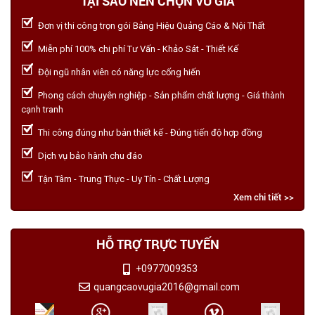
TẠI SAO NÊN CHỌN VŨ GIA
Đơn vị thi công trọn gói Bảng Hiệu Quảng Cáo & Nội Thất
Miễn phí 100% chi phí Tư Vấn - Khảo Sát - Thiết Kế
Đội ngũ nhân viên có năng lực cống hiến
Phong cách chuyên nghiệp - Sản phẩm chất lượng - Giá thành
cạnh tranh
Thi công đúng như bản thiết kế - Đúng tiến độ hợp đồng
Dịch vụ bảo hành chu đáo
Tận Tâm - Trung Thực - Uy Tín - Chất Lượng
Xem chi tiết >>
HỖ TRỢ TRỰC TUYẾN
+0977009353
quangcaovugia2016@gmail.com