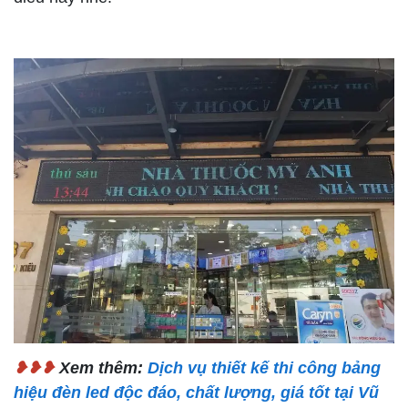
❥❥❥
Xem thêm:
Dịch vụ thiết kế thi công bảng
hiệu đèn led độc đáo, chất lượng, giá tốt tại Vũ