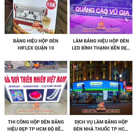
BẢNG HIỆU HỘP ĐÈN
LÀM BẢNG HIỆU HỘP ĐÈN
HIFLEX QUẬN 10
LED BÌNH THẠNH BỀN ĐẸP,
GIÁ TỐT
THI CÔNG HỘP ĐÈN BẢNG
DỊCH VỤ LÀM BẢNG HỘP
HIỆU ĐẸP TP HCM ĐỘ BỀN
ĐÈN NHÀ THUỐC TP HCM
5 - 10 NĂM
ĐÚNG QUY ĐỊNH