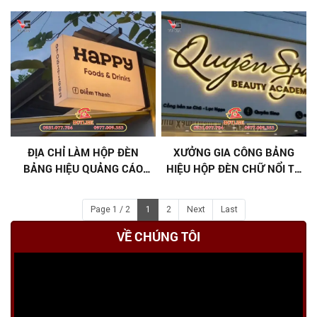
ĐỊA CHỈ LÀM HỘP ĐÈN
XƯỞNG GIA CÔNG BẢNG
BẢNG HIỆU QUẢNG CÁO
HIỆU HỘP ĐÈN CHỮ NỔI TP
THỦ ĐỨC UY TÍN
HCM TRỌN GÓI [ KHÔNG
PHÁT SINH ]
Page 1 / 2
1
2
Next
Last
VỀ CHÚNG TÔI