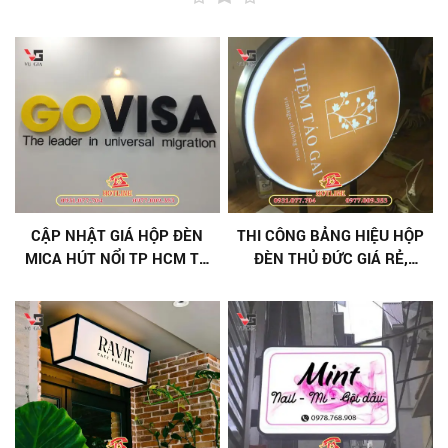
CẬP NHẬT GIÁ HỘP ĐÈN
THI CÔNG BẢNG HIỆU HỘP
MICA HÚT NỔI TP HCM TỪ
ĐÈN THỦ ĐỨC GIÁ RẺ,
QUẢNG CÁO VŨ GIA
CHẤT LƯỢNG CAO