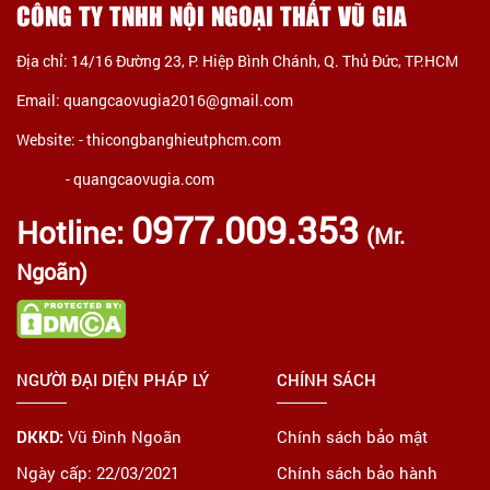
CÔNG TY TNHH NỘI NGOẠI THẤT VŨ GIA
Địa chỉ: 14/16 Đường 23, P. Hiệp Bình Chánh, Q. Thủ Đức, TP.HCM
Email: quangcaovugia2016@gmail.com
Website: -
thicongbanghieutphcm.com
- quangcaovugia.com
0977.009.353
Hotline:
(Mr.
Ngoãn)
NGƯỜI ĐẠI DIỆN PHÁP LÝ
CHÍNH SÁCH
DKKD:
Vũ Đình Ngoãn
Chính sách bảo mật
Ngày cấp: 22/03/2021
Chính sách bảo hành