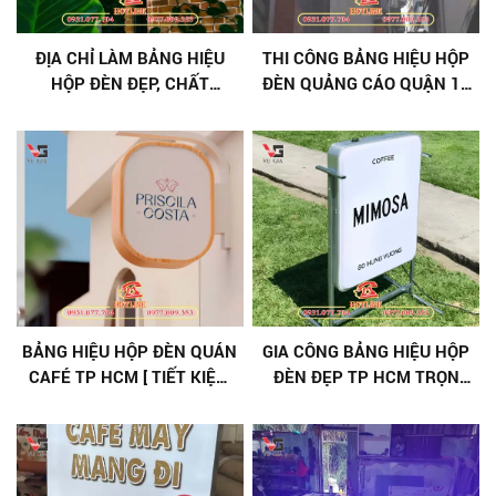
ĐỊA CHỈ LÀM BẢNG HIỆU
THI CÔNG BẢNG HIỆU HỘP
HỘP ĐÈN ĐẸP, CHẤT
ĐÈN QUẢNG CÁO QUẬN 10
LƯỢNG, ĐÚNG CHUẨN TẠI
TRỌN GÓI [ KHẢO SÁT TẬN
TPHCM
NƠI - MIỄN PHÍ THIẾT KẾ ] -
GIÁ RẺ
BẢNG HIỆU HỘP ĐÈN QUÁN
GIA CÔNG BẢNG HIỆU HỘP
CAFÉ TP HCM [ TIẾT KIỆM
ĐÈN ĐẸP TP HCM TRỌN
20% ] CHI PHÍ
GÓI