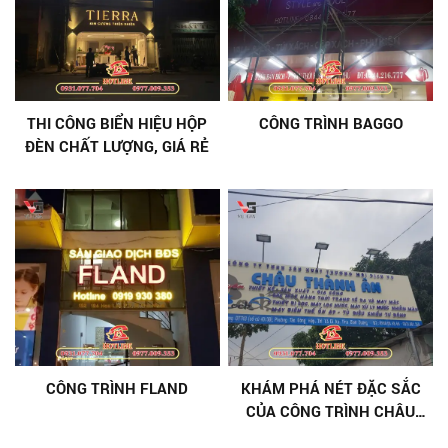
THI CÔNG BIỂN HIỆU HỘP
CÔNG TRÌNH BAGGO
ĐÈN CHẤT LƯỢNG, GIÁ RẺ
CÔNG TRÌNH FLAND
KHÁM PHÁ NÉT ĐẶC SẮC
CỦA CÔNG TRÌNH CHÂU
THÀNH ÂN