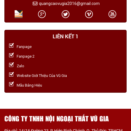
quangcaovugia2016@gmail.com
LIÊN KẾT 1
Fanpage
Fanpage 2
Zalo
Website Giới Thiệu Của Vũ Gia
Mẫu Bảng Hiệu
CÔNG TY TNHH NỘI NGOẠI THẤT VŨ GIA
Địa chỉ: 14/16 Đường 23, P. Hiệp Bình Chánh, Q. Thủ Đức, TP.HCM