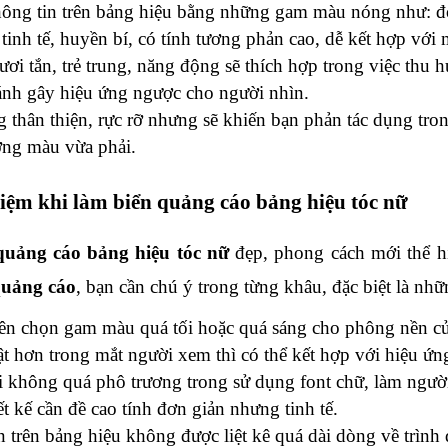
thông tin trên bảng hiệu bằng những gam màu nóng như: đ
inh tế, huyền bí, có tính tương phản cao, dễ kết hợp với 
ơi tắn, trẻ trung, năng động sẽ thích hợp trong việc thu 
ránh gây hiệu ứng ngược cho người nhìn.
thân thiện, rực rỡ nhưng sẽ khiến bạn phản tác dụng trong
ợng màu vừa phải.
iệm khi làm biển quảng cáo bảng hiệu tóc nữ
quảng cáo bảng hiệu tóc nữ
quảng cáo
, bạn cần chú ý trong từng khâu, đặc biệt là nh
n chọn gam màu quá tối hoặc quá sáng cho phông nền củ
ật hơn trong mắt người xem thì có thể kết hợp với hiệu ứn
i không quá phô trương trong sử dụng font chữ, làm ngườ
t kế cần đề cao tính đơn giản nhưng tinh tế.
 trên bảng hiệu không được liệt kê quá dài dòng về trình