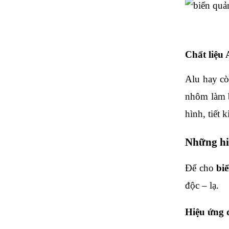
Chất liệu 
Alu hay cò
nhôm làm b
hình, tiết 
Những hi
Để cho 
bi
độc – lạ.
Hiệu ứng 