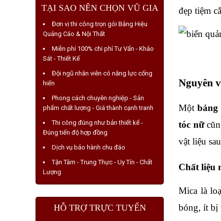
TẠI SAO NÊN CHỌN VŨ GIA
đẹp tiệm cắ
Đơn vị thi công trọn gói Bảng Hiệu
Quảng Cáo & Nội Thất
Miễn phí 100% chi phí Tư Vấn - Khảo
Sát - Thiết Kế
Đội ngũ nhân viên có năng lực cống
Nguyên v
hiến
Phong cách chuyên nghiệp - Sản
Một 
bảng 
phẩm chất lượng - Giá thành cạnh tranh
Thi công đúng như bản thiết kế -
tóc nữ
 cũn
Đúng tiến độ hợp đồng
vật liệu sau
Dịch vụ bảo hành chu đáo
Tận Tâm - Trung Thực - Uy Tín - Chất
Chất liệu
Lượng
Mica là lo
bóng, ít b
HỖ TRỢ TRỰC TUYẾN