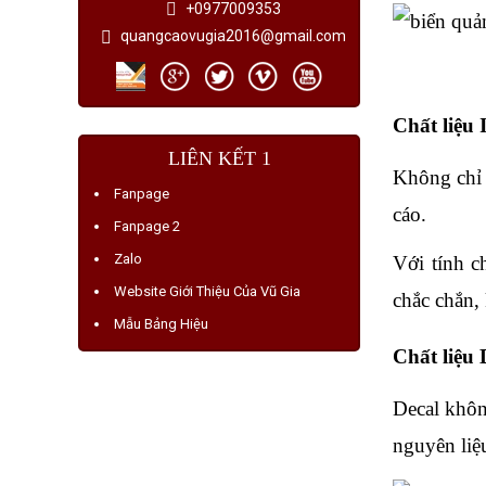
+0977009353
quangcaovugia2016@gmail.com
Chất liệu 
LIÊN KẾT 1
Không chỉ 
Fanpage
cáo.
Fanpage 2
Zalo
Với tính c
Website Giới Thiệu Của Vũ Gia
chắc chắn, 
Mẫu Bảng Hiệu
Chất liệu 
Decal không
nguyên liệu