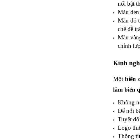
nổi bật 
Màu đen t
Màu đỏ tư
chế để t
Màu vàng 
chỉnh lư
Kinh ngh
Một 
biển 
làm biển 
Không nê
Để nổi b
Tuyệt đố
Logo thiế
Thông tin