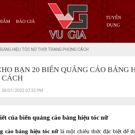
TUYỂN
PHẨM
BÁO GIÁ
DỤNG
O BẢNG HIỆU TÓC NỮ THỜI TRANG PHONG CÁCH
CHO BẠN 20 BIỂN QUẢNG CÁO BẢNG 
 CÁCH
: 30/01/2022 07:32 PM
iết của biển quảng cáo bảng hiệu tóc nữ
g cáo bảng hiệu tóc nữ
 là một chiêu thức đặc biệt để 