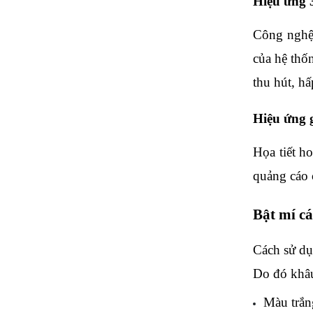
Hiệu ứng 
Công nghệ 
của hệ thố
thu hút, h
Hiệu ứng 
Họa tiết h
quảng cáo 
Bật mí c
Cách sử dụ
Do đó khâu
Màu trắn