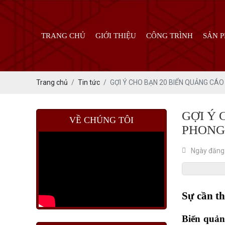
TRANG CHỦ
GIỚI THIỆU
CÔNG TRÌNH
SẢN 
Trang chủ
Tin tức
GỢI Ý CHO BẠN 20 BIỂN QUẢNG CÁ
GỢI Ý 
VỀ CHÚNG TÔI
PHONG
Ngày đăng
Sự cần th
Biển quản