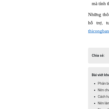
mà tính 
Những thôn
hỗ trợ, 
thicongba
Chia sẻ:
Bài viết kh
Phân b
Nên ch
Cách h
Nên làm