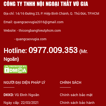
CÔNG TY TNHH NỘI NGOẠI THẤT VŨ GIA
Địa chỉ: 14/16 Đường 23, P. Hiệp Bình Chánh, Q. Thủ Đức, TP.HCM
Email: quangcaovugia2016@gmail.com
Website: -
thicongbanghieutphcm.com
- quangcaovugia.com
0977.009.353
Hotline:
(Mr.
Ngoãn)
NGƯỜI ĐẠI DIỆN PHÁP LÝ
CHÍNH SÁCH
DKKD:
Vũ Đình Ngoãn
Chính sách bảo mật
Ngày cấp: 22/03/2021
Chính sách bảo hành