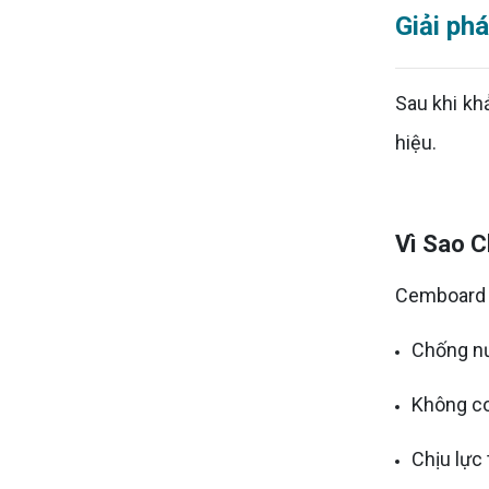
Giải ph
Sau khi kh
hiệu.
Vì Sao 
Cemboard đ
Chống nư
Không co
Chịu lực 