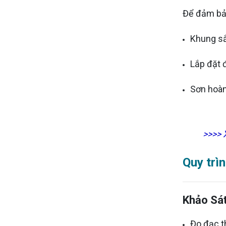
Để đảm bảo
Khung sắ
Lắp đặt 
Sơn hoàn
>>>>
Quy trì
Khảo Sá
Đo đạc t