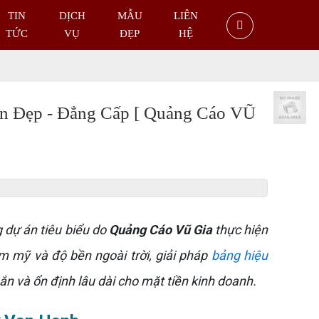
TIN
DỊCH
MẪU
LIÊN
TỨC
VỤ
ĐẸP
HỆ
n Đẹp - Đẳng Cấp [ Quảng Cáo VŨ
 dự án tiêu biểu do
Quảng Cáo Vũ Gia
thực hiện
m mỹ và độ bền ngoài trời, giải pháp
bảng hiệu
 và ổn định lâu dài cho mặt tiền kinh doanh.