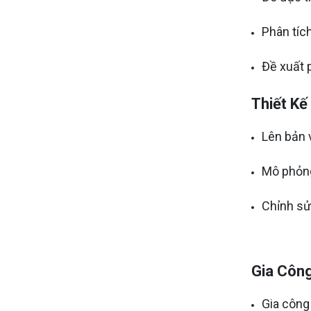
Phân tích
Đề xuất 
Thiết Kế
Lên bản v
Mô phỏng
Chỉnh sử
Gia Công
Gia công