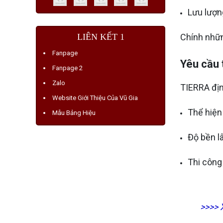
Lưu lượng
LIÊN KẾT 1
Chính nhữn
Fanpage
Yêu cầu 
Fanpage 2
Zalo
TIERRA địn
Website Giới Thiệu Của Vũ Gia
Thể hiện
Mẫu Bảng Hiệu
Độ bền l
Thi công
>>>>