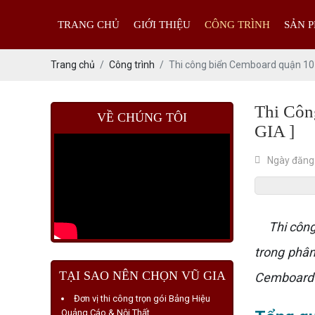
TRANG CHỦ
GIỚI THIỆU
CÔNG TRÌNH
SẢN 
Trang chủ
Công trình
Thi công biển Cemboard quận 10 
Thi Côn
VỀ CHÚNG TÔI
GIA ]
Ngày đăng
Thi côn
trong phâ
TẠI SAO NÊN CHỌN VŨ GIA
Cemboard đ
Đơn vị thi công trọn gói Bảng Hiệu
Quảng Cáo & Nội Thất