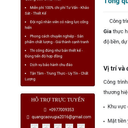
Tổng qu
Miễn phí 100% chi phí Tư Vấn - Khảo
Sát - Thiết Kế
Công trình
Đội ngũ nhân viên có năng lực cống
hiến
Gia
thực h
Phong cách chuyên nghiệp - Sản
độ bền, dự 
phẩm chất lượng - Giá thành cạnh tranh
Thi công đúng như bản thiết kế -
Đúng tiến độ hợp đồng
Dịch vụ bảo hành chu đáo
Vị trí v
Tận Tâm - Trung Thực - Uy Tín - Chất
Lượng
Công trìn
thương hiệ
HỖ TRỢ TRỰC TUYẾN
Khu vực 
+0977009353
quangcaovugia2016@gmail.com
Mặt tiền