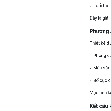
Tuổi thọ 
Đây là giải
Phương á
Thiết kế đ
Phong cá
Màu sắc 
Bố cục câ
Mục tiêu l
Kết cấu 