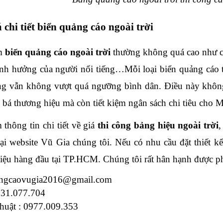
á chi tiết biển quảng cáo ngoài trời
m 
biển quảng cáo ngoài trời
 thường không quá cao như cá
nh hưởng của người nổi tiếng…Mỗi loại biển quảng cáo t
g vẫn không vượt quá ngưỡng bình dân. Điều này không 
 bá thương hiệu mà còn tiết kiệm ngân sách chi tiêu cho M
thông tin chi tiết về giá
 thi công bảng hiệu ngoài trời
,
 tại website Vũ Gia chúng tôi. Nếu có nhu cầu đặt thiết kế
hiệu hàng đầu tại TP.HCM. Chúng tôi rất hân hạnh được p
angcaovugia2016@gmail.com
931.077.704
thuật : 0977.009.353