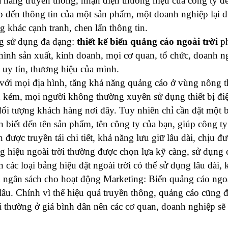
 năng truyền thông, nhận diện thương hiệu của công ty đến
ập đến thông tin của một sản phẩm, một doanh nghiệp lại đ
 khác cạnh tranh, chen lấn thông tin.
g sử dụng đa dạng: 
thiết kế biển quảng cáo ngoài trời
 p
hình sản xuất, kinh doanh, mọi cơ quan, tổ chức, doanh n
 uy tín, thương hiệu của mình.
 với mọi địa hình, tăng khả năng quảng cáo ở vùng nông t
n kém, mọi người không thường xuyên sử dụng thiết bị điện
đối tượng khách hàng nơi đây. Tuy nhiên chỉ cần đặt một b
n biết đến tên sản phẩm, tên công ty của bạn, giúp công t
 được truyền tải chi tiết, khả năng lưu giữ lâu dài, chịu được
g hiệu ngoài trời thường được chọn lựa kỹ càng, sử dụng c
n các loại bảng hiệu đặt ngoài trời có thể sử dụng lâu dài,
m ngân sách cho hoạt động Marketing: Biển quảng cáo ngoài
 lâu. Chính vì thế hiệu quả truyền thông, quảng cáo cũng 
i thường ở giá bình dân nên các cơ quan, doanh nghiệp sẽ 