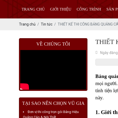
TRANG CHỦ
GIỚI THIỆU
CÔNG TRÌNH
SẢN 
Trang chủ
Tin tức
THIẾT KẾ THI CÔNG BẢNG QUẢNG CÁ
THIẾT 
VỀ CHÚNG TÔI
Ngày đăng
Bảng quản
mọi người.
tính tiện 
này.
TẠI SAO NÊN CHỌN VŨ GIA
1. Giới t
Đơn vị thi công trọn gói Bảng Hiệu
Quảng Cáo & Nội Thất