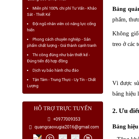
Bảng quản
Miễn phí 100% chi phí Tư Vấn - Khảo
Sát - Thiết Kế
phẩm, thươ
Đội ngũ nhân viên có năng lực cống
hiến
Không giố
Phong cách chuyên nghiệp - Sản
treo ở các
phẩm chất lượng - Giá thành cạnh tranh
Thi công đúng như bản thiết kế -
Đúng tiến độ hợp đồng
Dịch vụ bảo hành chu đáo
Tận Tâm - Trung Thực - Uy Tín - Chất
Vì được sử
Lượng
bảng hiệu 
HỖ TRỢ TRỰC TUYẾN
2. Ưu điể
+0977009353
Bảng hiệu 
quangcaovugia2016@gmail.com