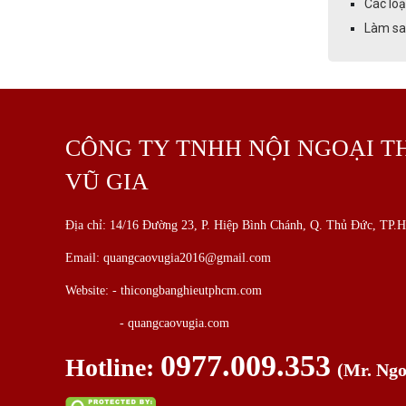
Các loạ
Làm sao
CÔNG TY TNHH NỘI NGOẠI T
VŨ GIA
Địa chỉ: 14/16 Đường 23, P. Hiệp Bình Chánh, Q. Thủ Đức, TP
Email: quangcaovugia2016@gmail.com
Website: -
thicongbanghieutphcm.com
- quangcaovugia.com
0977.009.353
Hotline:
(Mr. Ng