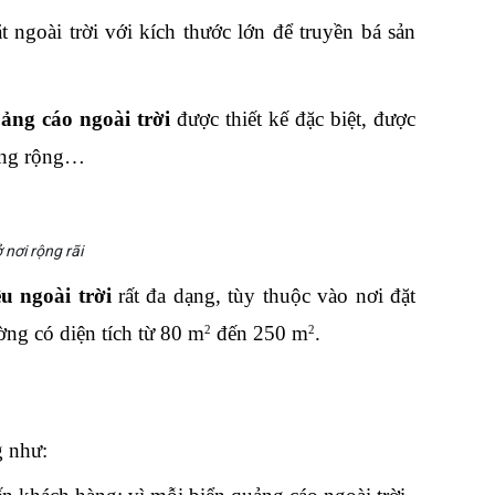
 ngoài trời với kích thước lớn để truyền bá sản 
uảng cáo ngoài trời
 được thiết kế đặc biệt, được 
rống rộng…
nơi rộng rãi
u ngoài trời
 rất đa dạng, tùy thuộc vào nơi đặt 
ờng có diện tích từ 80 m
 đến 250 m
. 
2
2
g như: