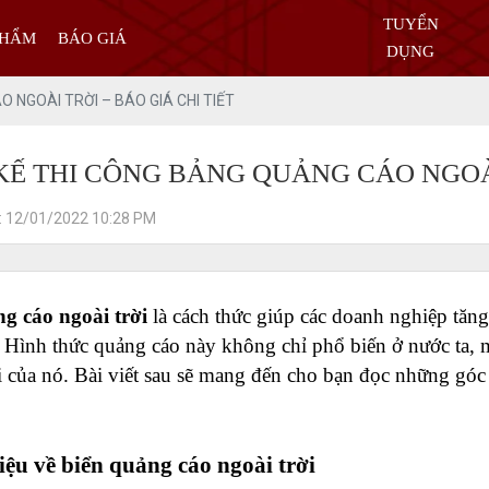
TUYỂN
PHẨM
BÁO GIÁ
DỤNG
O NGOÀI TRỜI – BÁO GIÁ CHI TIẾT
KẾ THI CÔNG BẢNG QUẢNG CÁO NGOÀI
: 12/01/2022 10:28 PM
g cáo ngoài trời
 là cách thức giúp các doanh nghiệp tăn
 Hình thức quảng cáo này không chỉ phổ biến ở nước ta, mà
lợi của nó. Bài viết sau sẽ mang đến cho bạn đọc những góc
hiệu về biển quảng cáo ngoài trời