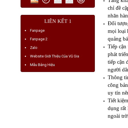
Tăng khả
chỉ đề c
nhãn hàng
LIÊN KẾT 1
Đối tượn
mọi loại 
Fanpage
quảng bá
Fanpage 2
Tiếp cận
Zalo
phát triể
Website Giới Thiệu Của Vũ Gia
tiếp cận 
Mẫu Bảng Hiệu
người dâ
Thông tin
công bản
uy tín nê
Tiết kiệ
dụng rất
ngoài trờ