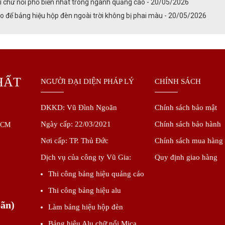
i chữ nổi phổ biến nhất trong ngành quảng cáo - 20/05/2026
 để bảng hiệu hộp đèn ngoài trời không bị phai màu - 20/05/2026
HẤT
NGƯỜI ĐẠI DIỆN PHÁP LÝ
CHÍNH SÁCH
DKKD:
Vũ Đình Ngoãn
Chính sách bảo mật
Ngày cấp: 22/03/2021
Chính sách bảo hành
.HCM
Nơi cấp: TP. Thủ Đức
Chính sách mua hàng
Dịch vụ của công ty Vũ Gia:
Quy định giao hàng
Thi công bảng hiệu quảng cáo
Thi công bảng hiệu alu
oãn)
Làm bảng hiệu hộp đèn
Bảng hiệu Alu chữ nổi Mica