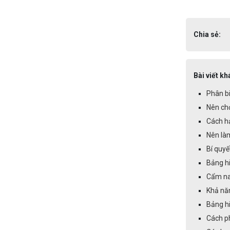
Chia sẻ:
Bài viết kh
Phân b
Nên ch
Cách h
Nên làm
Bí quyế
Bảng hi
Cẩm na
Khả năn
Bảng hi
Cách ph