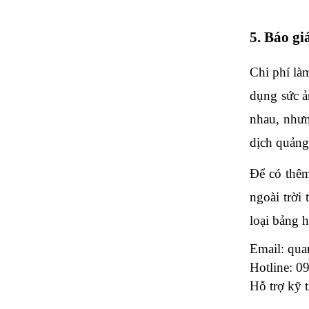
5. Báo gi
Chi phí là
dụng sức ả
nhau, nhưn
dịch quảng
Để có thêm 
ngoài trời
loại bảng 
Email: qu
Hotline: 0
Hỗ trợ kỹ 