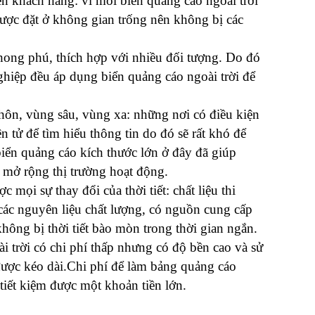
 khách hàng: vì mỗi biển quảng cáo ngoài trời 
ược đặt ở không gian trống nên không bị các 
hong phú, thích hợp với nhiều đối tượng. Do đó 
ghiệp đều áp dụng biển quảng cáo ngoài trời để 
hôn, vùng sâu, vùng xa: những nơi có điều kiện 
 tử để tìm hiểu thông tin do đó sẽ rất khó để 
iển quảng cáo kích thước lớn ở đây đã giúp 
y mở rộng thị trường hoạt động.
 mọi sự thay đổi của thời tiết: chất liệu thi 
ác nguyên liệu chất lượng, có nguồn cung cấp 
 không bị thời tiết bào mòn trong thời gian ngắn.
 trời có chi phí thấp nhưng có độ bền cao và sử 
được kéo dài.Chi phí để làm bảng quảng cáo 
tiết kiệm được một khoản tiền lớn.