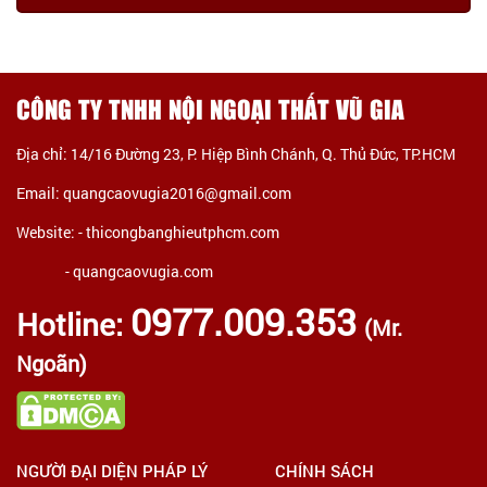
CÔNG TY TNHH NỘI NGOẠI THẤT VŨ GIA
Địa chỉ: 14/16 Đường 23, P. Hiệp Bình Chánh, Q. Thủ Đức, TP.HCM
Email: quangcaovugia2016@gmail.com
Website: -
thicongbanghieutphcm.com
- quangcaovugia.com
0977.009.353
Hotline:
(Mr.
Ngoãn)
NGƯỜI ĐẠI DIỆN PHÁP LÝ
CHÍNH SÁCH