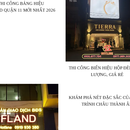
THI CÔNG BẢNG HIỆU
 QUẬN 11 MỚI NHẤT 2026
THI CÔNG BIỂN HIỆU HỘP Đ
LƯỢNG, GIÁ RẺ
KHÁM PHÁ NÉT ĐẶC SẮC CỦ
TRÌNH CHÂU THÀNH Â