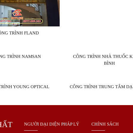
ÔNG TRÌNH FLAND
NG TRÌNH NAMSAN
CÔNG TRÌNH NHÀ THUỐC 
BÌNH
TRÌNH YOUNG OPTICAL
CÔNG TRÌNH TRUNG TÂM DẠ
HẤT
NGƯỜI ĐẠI DIỆN PHÁP LÝ
CHÍNH SÁCH