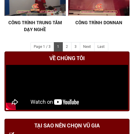
CÔNG TRÌNH TRUNG TÂM
CÔNG TRÌNH DONNAN
DẠY NGHỀ
Page 1 / 3
1
2
3
Next
Last
VỀ CHÚNG TÔI
TẠI SAO NÊN CHỌN VŨ GIA