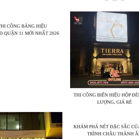
THI CÔNG BẢNG HIỆU
 QUẬN 11 MỚI NHẤT 2026
THI CÔNG BIỂN HIỆU HỘP Đ
LƯỢNG, GIÁ RẺ
KHÁM PHÁ NÉT ĐẶC SẮC CỦ
TRÌNH CHÂU THÀNH Â