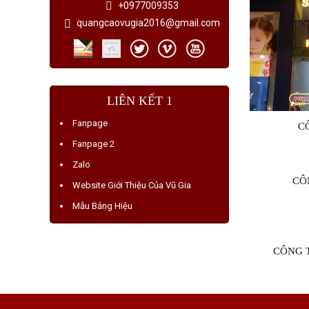
+0977009353
quangcaovugia2016@gmail.com
LIÊN KẾT 1
Fanpage
C
Fanpage 2
Zalo
CÔ
Website Giới Thiệu Của Vũ Gia
Mẫu Bảng Hiệu
CÔNG 