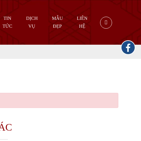
TIN
DỊCH
MẪU
LIÊN
TỨC
VỤ
ĐẸP
HỆ
HÁC