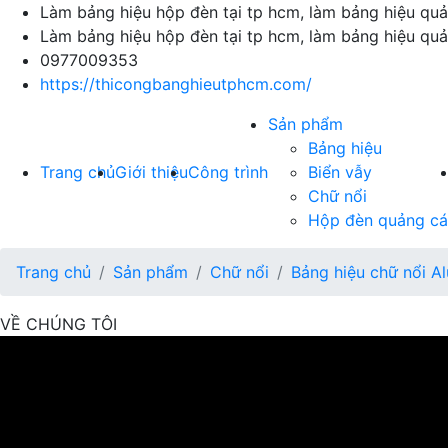
Làm bảng hiệu hộp đèn tại tp hcm, làm bảng hiệu qu
Làm bảng hiệu hộp đèn tại tp hcm, làm bảng hiệu qu
0977009353
https://thicongbanghieutphcm.com/
Sản phẩm
Bảng hiệu
Trang chủ
Giới thiệu
Công trình
Biển vẫy
Chữ nổi
Hộp đèn quảng c
Trang chủ
Sản phẩm
Chữ nổi
Bảng hiệu chữ nổi A
VỀ CHÚNG TÔI