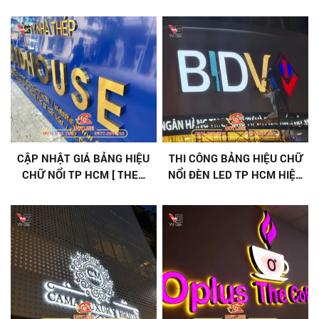
ĐẠI, VẬT LIỆU BỀN
HÀNG
CẬP NHẬT GIÁ BẢNG HIỆU
THI CÔNG BẢNG HIỆU CHỮ
CHỮ NỔI TP HCM [ THEO
NỔI ĐÈN LED TP HCM HIỆN
YÊU CẦU ]
ĐẠI