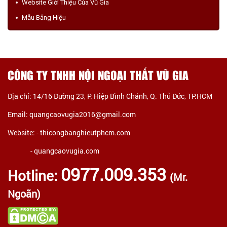
Website Giới Thiệu Của Vũ Gia
Mẫu Bảng Hiệu
CÔNG TY TNHH NỘI NGOẠI THẤT VŨ GIA
Địa chỉ: 14/16 Đường 23, P. Hiệp Bình Chánh, Q. Thủ Đức, TP.HCM
Email: quangcaovugia2016@gmail.com
Website: -
thicongbanghieutphcm.com
- quangcaovugia.com
0977.009.353
Hotline:
(Mr.
Ngoãn)