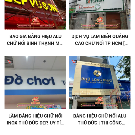
BÁO GIÁ BẢNG HIỆU ALU
DỊCH VỤ LÀM BIỂN QUẢNG
CHỮ NỔI BÌNH THẠNH MỚI
CÁO CHỮ NỔI TP HCM [
NHẤT
TRỌN GÓI ]
LÀM BẢNG HIỆU CHỮ NỔI
BẢNG HIỆU CHỮ NỔI ALU
INOX THỦ ĐỨC ĐẸP, UY TÍN
THỦ ĐỨC | THI CÔNG
- ĐẲNG CẤP CHO THƯƠNG
NHANH, ĐÚNG CHUẨN