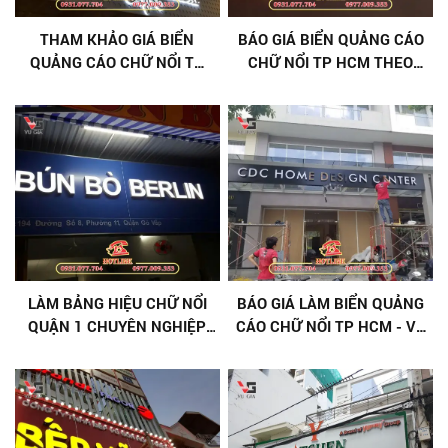
THAM KHẢO GIÁ BIỂN
BÁO GIÁ BIỂN QUẢNG CÁO
QUẢNG CÁO CHỮ NỔI TP
CHỮ NỔI TP HCM THEO
HCM [ MỚI NHẤT ]
YÊU CẦU [ GIÁ TẠI XƯỞNG ]
LÀM BẢNG HIỆU CHỮ NỔI
BÁO GIÁ LÀM BIỂN QUẢNG
QUẬN 1 CHUYÊN NGHIỆP,
CÁO CHỮ NỔI TP HCM - VŨ
THI CÔNG NHANH
GIA