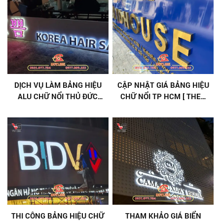
DỊCH VỤ LÀM BẢNG HIỆU
CẬP NHẬT GIÁ BẢNG HIỆU
ALU CHỮ NỔI THỦ ĐỨC
CHỮ NỔI TP HCM [ THEO
CHUYÊN NGHIỆP
YÊU CẦU ]
THI CÔNG BẢNG HIỆU CHỮ
THAM KHẢO GIÁ BIỂN