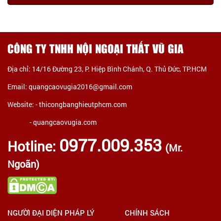
CÔNG TY TNHH NỘI NGOẠI THẤT VŨ GIA
Địa chỉ: 14/16 Đường 23, P. Hiệp Bình Chánh, Q. Thủ Đức, TP.HCM
Email: quangcaovugia2016@gmail.com
Website: -
thicongbanghieutphcm.com
- quangcaovugia.com
0977.009.353
Hotline:
(Mr.
Ngoãn)
NGƯỜI ĐẠI DIỆN PHÁP LÝ
CHÍNH SÁCH