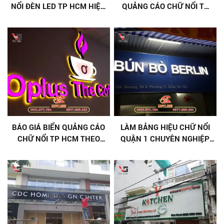
NỔI ĐÈN LED TP HCM HIỆN
QUẢNG CÁO CHỮ NỔI TP
ĐẠI
HCM [ MỚI NHẤT ]
BÁO GIÁ BIỂN QUẢNG CÁO
LÀM BẢNG HIỆU CHỮ NỔI
CHỮ NỔI TP HCM THEO
QUẬN 1 CHUYÊN NGHIỆP,
YÊU CẦU [ GIÁ TẠI XƯỞNG ]
THI CÔNG NHANH