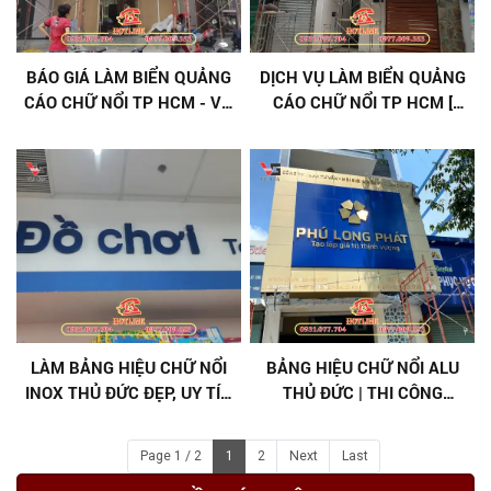
BÁO GIÁ LÀM BIỂN QUẢNG
DỊCH VỤ LÀM BIỂN QUẢNG
CÁO CHỮ NỔI TP HCM - VŨ
CÁO CHỮ NỔI TP HCM [
GIA
TRỌN GÓI ]
LÀM BẢNG HIỆU CHỮ NỔI
BẢNG HIỆU CHỮ NỔI ALU
INOX THỦ ĐỨC ĐẸP, UY TÍN
THỦ ĐỨC | THI CÔNG
- ĐẲNG CẤP CHO THƯƠNG
NHANH, ĐÚNG CHUẨN
HIỆU (BỀN 10 NĂM)
Page 1 / 2
1
2
Next
Last