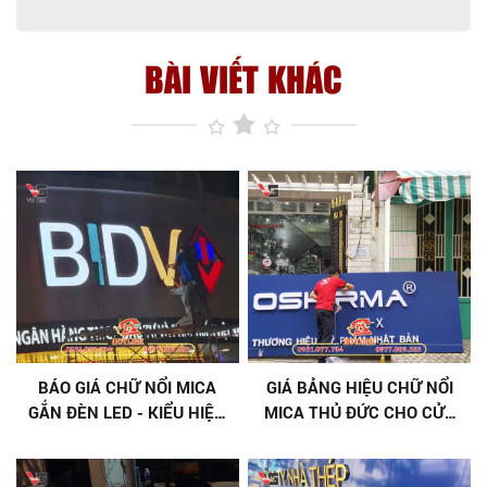
BÀI VIẾT KHÁC
BÁO GIÁ CHỮ NỔI MICA
GIÁ BẢNG HIỆU CHỮ NỔI
GẮN ĐÈN LED - KIỂU HIỆN
MICA THỦ ĐỨC CHO CỬA
ĐẠI, VẬT LIỆU BỀN
HÀNG