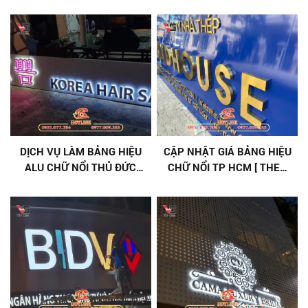
ĐẠI, VẬT LIỆU BỀN
HÀNG
DỊCH VỤ LÀM BẢNG HIỆU
CẬP NHẬT GIÁ BẢNG HIỆU
ALU CHỮ NỔI THỦ ĐỨC
CHỮ NỔI TP HCM [ THEO
CHUYÊN NGHIỆP
YÊU CẦU ]