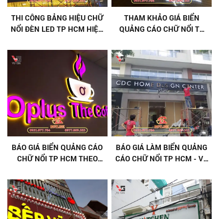
THI CÔNG BẢNG HIỆU CHỮ
THAM KHẢO GIÁ BIỂN
NỔI ĐÈN LED TP HCM HIỆN
QUẢNG CÁO CHỮ NỔI TP
ĐẠI
HCM [ MỚI NHẤT ]
BÁO GIÁ BIỂN QUẢNG CÁO
BÁO GIÁ LÀM BIỂN QUẢNG
CHỮ NỔI TP HCM THEO
CÁO CHỮ NỔI TP HCM - VŨ
YÊU CẦU [ GIÁ TẠI XƯỞNG ]
GIA