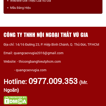
Website Giới Thiệu Của Vũ Gia
Mẫu Bảng Hiệu
CÔNG TY TNHH NỘI NGOẠI THẤT VŨ GIA
Địa chỉ: 14/16 Đường 23, P. Hiệp Bình Chánh, Q. Thủ Đức, TP.HCM
Email: quangcaovugia2016@gmail.com
Website: -
thicongbanghieutphcm.com
- quangcaovugia.com
0977.009.353
Hotline:
(Mr.
Ngoãn)