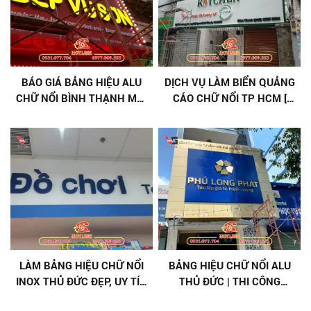
BÁO GIÁ BẢNG HIỆU ALU
DỊCH VỤ LÀM BIỂN QUẢNG
CHỮ NỔI BÌNH THẠNH MỚI
CÁO CHỮ NỔI TP HCM [
NHẤT
TRỌN GÓI ]
LÀM BẢNG HIỆU CHỮ NỔI
BẢNG HIỆU CHỮ NỔI ALU
INOX THỦ ĐỨC ĐẸP, UY TÍN
THỦ ĐỨC | THI CÔNG
- ĐẲNG CẤP CHO THƯƠNG
NHANH, ĐÚNG CHUẨN